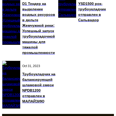
D1 Тендер на
YSD1500 рок-
выделение
трубоукладчик
водных ресурсов
отправлен в
в дельте
Сальвадор
Жемчужной реки:
Успешный запуск
трубоукладочной
машины для
тяжелой
промышленности
Oct 31, 2023
Трубоукладчик на
балансирующей
шламовой смеси
NPDB1200
отправлен в
МАЛАЙЗИЮ