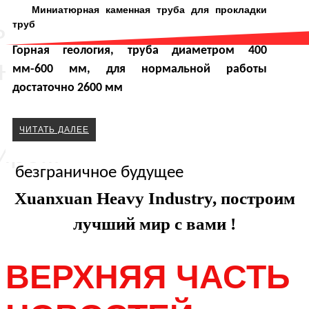
Миниатюрная каменная труба для прокладки
ыть
труб
Горная геология, труба диаметром 400
 ногу
мм-600 мм, для нормальной работы
Что мы делаем
достаточно 2600 мм
ЧИТАТЬ ДАЛЕЕ
иром
Подземное пространство имеет
безграничное будущее
Xuanxuan Heavy Industry, построим
лучший мир с вами !
ВЕРХНЯЯ ЧАСТЬ